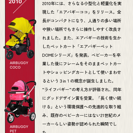
2010
2010年には、さらなる小型化と軽量化を実
現した「エアバギーココ」をリリース。全
長がコンパクトになり、人通りの多い場所
や狭い場所でもさらに操作しやすく改良さ
れました。また、エアバギーの技術を生か
したペットカート「エアバギーペット
DOMEシリーズ」を発表。ベビーカーを卒
業した後にフレームをそのままペットカー
AIRBUGGY
COCO
トやショッピングカートとして使いまわせ
るという３in１の概念が誕生しました。
“ライフバギー”の考え方が評価され、同年
にグッドデザイン賞を受賞。「長く使い続
ける」という環境保護への先進的な取り組
み、既存のベビーカーにはない21世紀のメ
ーカーらしい姿勢が認められた瞬間でし
AIRBUGGY
PET
た。