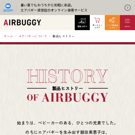
暑い夏でもおうちから気軽に来店。
エアバギー直営店のオンライン接客サービス
オンライン
ペット製品は
店舗を探す
MENU
ストア
こちら
ホーム
エアバギーについて
製品ヒストリー
製品ヒストリー
始まりは、ベビーカーのある、ひとつの光景でした。
のちにエアバギーを生み出す飯田美恵子は、