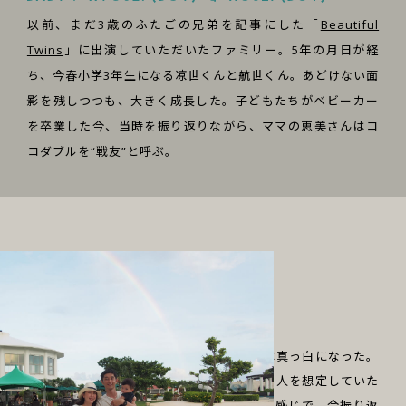
以前、まだ3歳のふたごの兄弟を記事にした「
Beautiful
Twins
」に出演していただいたファミリー。5年の月日が経
ち、今春小学3年生になる凉世くんと航世くん。あどけない面
影を残しつつも、大きく成長した。子どもたちがベビーカー
を卒業した今、当時を振り返りながら、ママの恵美さんはコ
コダブルを“戦友”と呼ぶ。
2人の妊娠がわかったとき、恵美さんの頭は真っ白になった。
「子どもが欲しいと思っていたのですが、1人を想定していた
ので、『え、ふたご？大丈夫かな』という感じで。今振り返