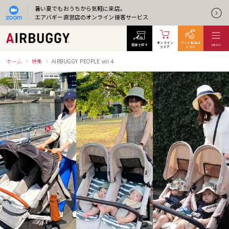
暑い夏でもおうちから気軽に来店。
エアバギー直営店のオンライン接客サービス
オンライン
ペット製品は
店舗を探す
MENU
ストア
こちら
ホーム
特集
AIRBUGGY PEOPLE vol.4