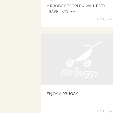
AIRBUGGY PEOPLE – vol.1 BABY
TRAVEL SYSTEM
くわしくみ
ENJOY AIRBUGGY
くわしくみ