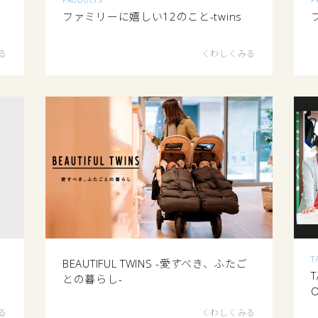
ファミリーに嬉しい12のこと-twins
る
くわしくみる
T
BEAUTIFUL TWINS -愛すべき、ふたご
T
との暮らし-
O
る
くわしくみる