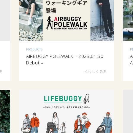
PRODUCTS
P
AIRBUGGY POLEWALK – 2023,01,30
A
Debut –
る
くわしくみる