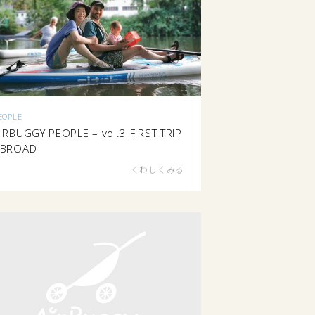
EOPLE
IRBUGGY PEOPLE – vol.3 FIRST TRIP
ABROAD
くわしくみる