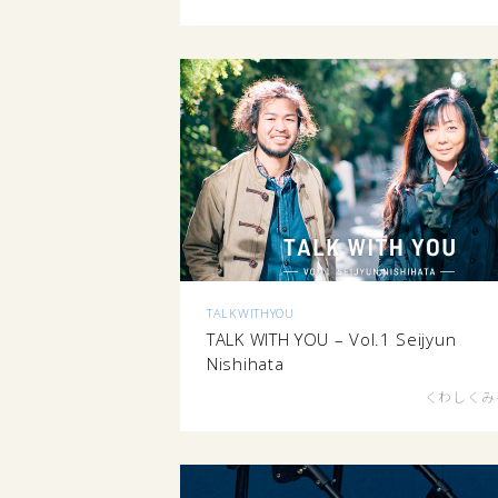
TALKWITHYOU
TALK WITH YOU – Vol.1 Seijyun
Nishihata
くわしくみ