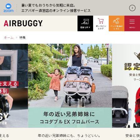
暑い夏でもおうちから気軽に来店。
エアバギー直営店のオンライン接客サービス
オンライン
ペット製品は
店舗を探す
MENU
ストア
こちら
ホーム
特集
弟姉妹にも、ちょうどいい。
安全と快適を保証した認定整備品を