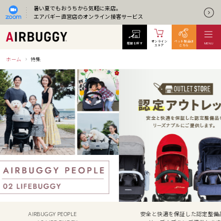
暑い夏でもおうちから気軽に来店。
エアバギー直営店のオンライン接客サービス
オンライン
ペット製品は
店舗を探す
MENU
ストア
こちら
ホーム
特集
OPLE
安全と快適を保証した認定整備品を
お使いのエ