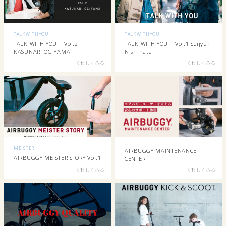
TALKWITHYOU
TALKWITHYOU
TALK WITH YOU – Vol.2
TALK WITH YOU – Vol.1 Seijyun
KASUNARI OGIYAMA
Nishihata
くわしくみる
くわしくみる
MEISTER
AIRBUGGY MAINTENANCE
AIRBUGGY MEISTER STORY Vol.1
CENTER
くわしくみる
くわしくみる