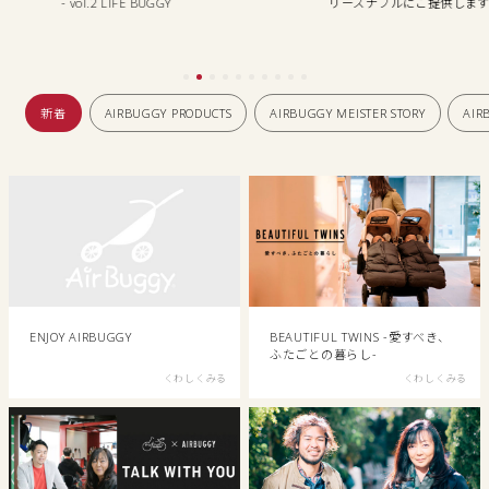
UGGY
リーズナブルにご提供します
AIR
新着
AIRBUGGY PRODUCTS
AIRBUGGY MEISTER STORY
AIR
ENJOY AIRBUGGY
BEAUTIFUL TWINS -愛すべき、
ふたごとの暮らし-
くわしくみる
くわしくみる