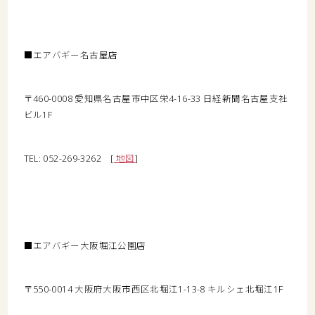
■エアバギー名古屋店
〒460-0008 愛知県名古屋市中区栄4-16-33 日経新聞名古屋支社
ビル1F
TEL: 052-269-3262 [
地図
]
■エアバギー大阪堀江公園店
〒550-0014 大阪府大阪市西区北堀江1-13-8 キルシェ北堀江1F