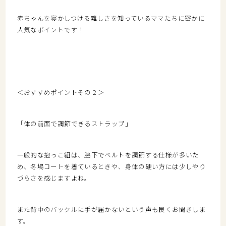
赤ちゃんを寝かしつける難しさを知っているママたちに密かに
人気なポイントです！
＜おすすめポイントその２＞
「体の前面で調節できるストラップ」
一般的な抱っこ紐は、脇下でベルトを調節する仕様が多いた
め、冬場コートを着ているときや、身体の硬い方には少しやり
づらさを感じますよね。
また背中のバックルに手が届かないという声も良くお聞きしま
す。