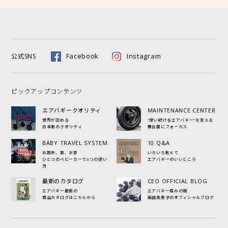
Facebook
Instagram
公式SNS
ピックアップコンテンツ
エアバギークオリティ
MAINTENANCE CENTER
世界が認める
"使い続けるエアバギー"を支える
日本車のクオリティ
舞台裏にフォーカス
BABY TRAVEL SYSTEM
10 Q&A
お散歩、車、お家
いろいろ教えて
ひとつのベビーカーで3つの使い
エアバギーのいいところ
方
最新のカタログ
CEO OFFICIAL BLOG
エアバギー最新の
エアバギー産みの親
商品カタログはこちらから
飯田美恵子のオフィシャルブログ