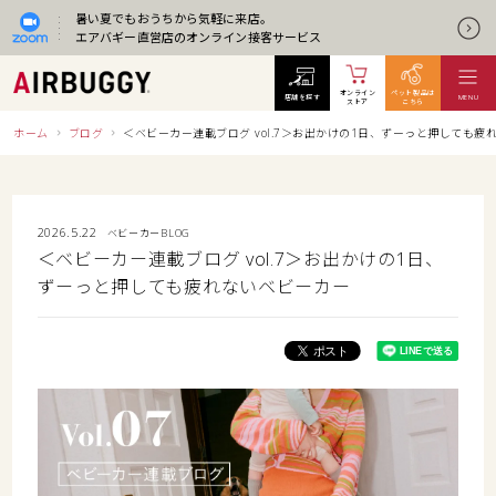
暑い夏でもおうちから気軽に来店。
エアバギー直営店のオンライン接客サービス
オンライン
ペット製品は
店舗を探す
MENU
ストア
こちら
ホーム
ブログ
＜ベビーカー連載ブログ vol.7＞お出かけの1日、ずーっと押しても疲
2026.5.22
ベビーカーBLOG
＜ベビーカー連載ブログ vol.7＞お出かけの1日、
ずーっと押しても疲れないベビーカー