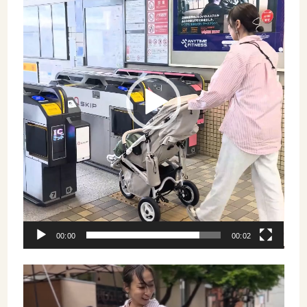
レ
ー
ヤ
ー
00:00
00:02
動
画
プ