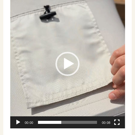
動
画
プ
レ
ー
ヤ
ー
00:00
00:08