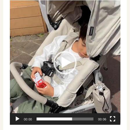
動
画
プ
レ
ー
ヤ
ー
00:00
00:06