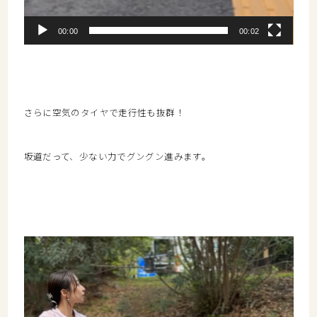
00:00
00:02
さらに空気のタイヤで走行性も抜群！
坂道だって、少ない力でグングン進みます。
動
画
プ
レ
ー