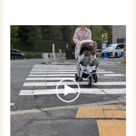
動
画
プ
レ
ー
ヤ
ー