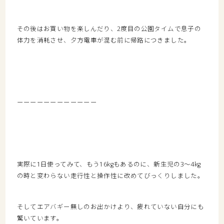
その後はお買い物を楽しんだり、2度目の公園タイムで息子の
体力を消耗させ、夕方電車が混む前に帰路につきました。
ーーーーーーーーーーーー
実際に1日使ってみて、もう16kgもあるのに、新生児の3〜4kg
の時と変わらない走行性と操作性に改めてびっくりしました。
そしてエアバギー無しのお出かけより、疲れていない自分にも
驚いています。