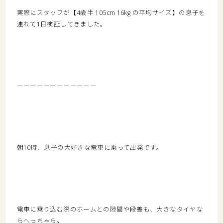
実際にスタッフが【4歳半 105cm 16kg の平均サイズ】の息子を
連れて1日検証してきました。
ーーーーーーーーーーーー
朝10時、息子の大好きな電車に乗って出発です。
電車に乗り込む際のホームとの隙間や段差も、大きなタイヤな
らへっちゃら。