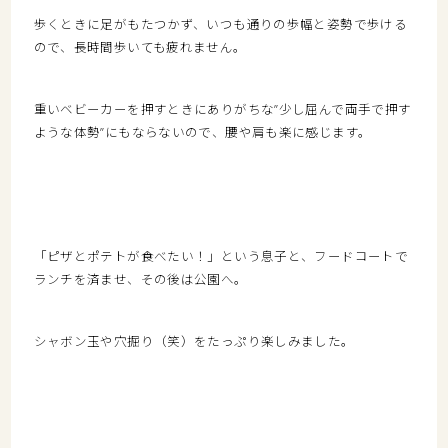
歩くときに足がもたつかず、いつも通りの歩幅と姿勢で歩ける
ので、長時間歩いても疲れません。
重いベビーカーを押すときにありがちな”少し屈んで両手で押す
ような体勢”にもならないので、腰や肩も楽に感じます。
「ピザとポテトが食べたい！」という息子と、フードコートで
ランチを済ませ、その後は公園へ。
シャボン玉や穴掘り（笑）をたっぷり楽しみました。