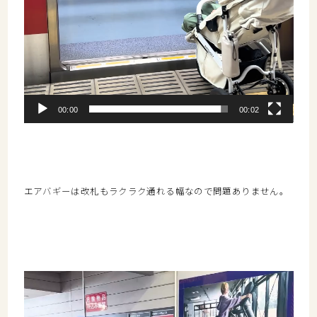
00:00
00:02
エアバギーは改札もラクラク通れる幅なので問題ありません。
動
画
プ