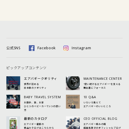
Facebook
Instagram
公式SNS
ピックアップコンテンツ
エアバギークオリティ
MAINTENANCE CENTER
世界が認める
"使い続けるエアバギー"を支える
日本車のクオリティ
舞台裏にフォーカス
BABY TRAVEL SYSTEM
10 Q&A
お散歩、車、お家
いろいろ教えて
ひとつのベビーカーで3つの使い
エアバギーのいいところ
方
最新のカタログ
CEO OFFICIAL BLOG
エアバギー最新の
エアバギー産みの親
商品カタログはこちらから
飯田美恵子のオフィシャルブログ