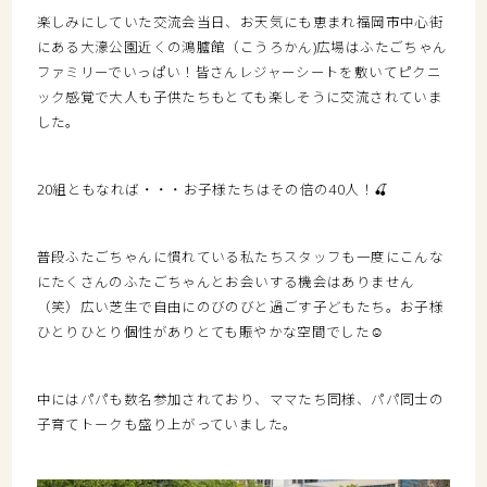
楽しみにしていた交流会当日、お天気にも恵まれ福岡市中心街
にある大濠公園近くの鴻臚館（こうろかん)広場はふたごちゃん
ファミリーでいっぱい！皆さんレジャーシートを敷いてピクニ
ック感覚で大人も子供たちもとても楽しそうに交流されていま
した。
20組ともなれば・・・お子様たちはその倍の40人！🍒
普段ふたごちゃんに慣れている私たちスタッフも一度にこんな
にたくさんのふたごちゃんとお会いする機会はありません
（笑）広い芝生で自由にのびのびと過ごす子どもたち。お子様
ひとりひとり個性がありとても賑やかな空間でした☺
中にはパパも数名参加されており、ママたち同様、パパ同士の
子育てトークも盛り上がっていました。