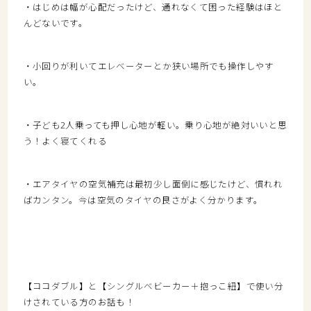
・はじめは幅が心配だったけど、通れなくて困った経験はほと
んどないです。
・小回りが利いてエレベーターとか狭い場所でも操作しやす
い。
・子ども2人乗っても押し心地が軽い。乗り心地が絶対いいと思
う！よく寝てくれる
・エアタイヤの空気補充は最初少し面倒に感じたけど、慣れれ
ばカンタン。今は空気のタイヤの良さがよく分かります。
【ココダブル】と【シングルベビーカー＋抱っこ紐】で使い分
けされている方のお話も！