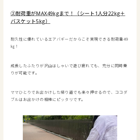
②耐荷重がMAX49kgまで！（シート1人分22kg＋
バスケット5kg）
耐久性に優れているエアバギーだからこそ実現できる耐荷重49
㎏！
成長したふたりが沢山はしゃいで遊び疲れても、充分に同時乗
りが可能です。
ママひとりでお出かけした帰り道でも楽々押せるので、ココダ
ブルはお出かけの相棒にピッタリです。