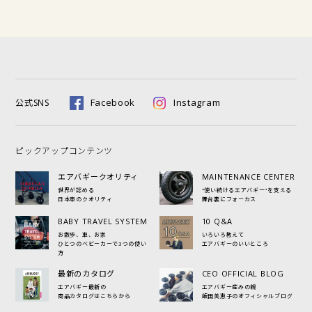
Facebook
Instagram
公式SNS
ピックアップコンテンツ
エアバギークオリティ
MAINTENANCE CENTER
世界が認める
"使い続けるエアバギー"を支える
日本車のクオリティ
舞台裏にフォーカス
BABY TRAVEL SYSTEM
10 Q&A
お散歩、車、お家
いろいろ教えて
ひとつのベビーカーで3つの使い
エアバギーのいいところ
方
最新のカタログ
CEO OFFICIAL BLOG
エアバギー最新の
エアバギー産みの親
商品カタログはこちらから
飯田美恵子のオフィシャルブログ