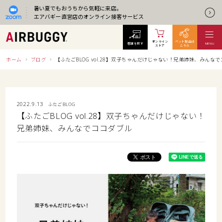
暑い夏でもおうちから気軽に来店。
エアバギー直営店のオンライン接客サービス
オンライン
ペット製品は
店舗を探す
MENU
ストア
こちら
ホーム
ブログ
【ふたごBLOG vol.28】双子ちゃんだけじゃない！兄弟姉妹、みんな
2022.9.13
ふたごBLOG
【ふたごBLOG vol.28】双子ちゃんだけじゃない！
兄弟姉妹、みんなでココダブル