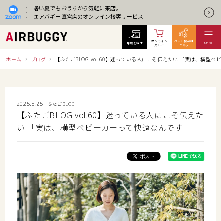
暑い夏でもおうちから気軽に来店。
エアバギー直営店のオンライン接客サービス
オンライン
ペット製品は
店舗を探す
MENU
ストア
こちら
ホーム
ブログ
【ふたごBLOG vol.60】迷っている人にこそ伝えたい 「実は、横型
2025.8.25
ふたごBLOG
【ふたごBLOG vol.60】迷っている人にこそ伝えた
い 「実は、横型ベビーカーって快適なんです」