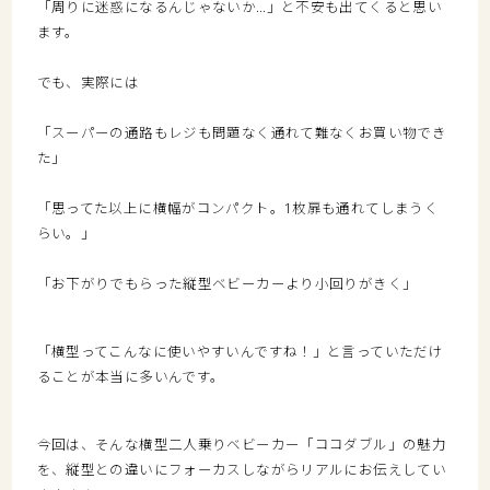
「周りに迷惑になるんじゃないか…」と不安も出てくると思い
ます。
でも、実際には
「スーパーの通路もレジも問題なく通れて難なくお買い物でき
た」
「思ってた以上に横幅がコンパクト。1枚扉も通れてしまうく
らい。」
「お下がりでもらった縦型ベビーカーより小回りがきく」
「横型ってこんなに使いやすいんですね！」と言っていただけ
ることが本当に多いんです。
今回は、そんな横型二人乗りベビーカー「ココダブル」の魅力
を、縦型との違いにフォーカスしながらリアルにお伝えしてい