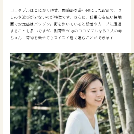
ココダブルはとにかく頑丈。関節部を最小限にした設計で、き
しみや遊びが少ないのが特徴です、さらに、低重心＆広い接地
面で
安定感はバツグン
。街を歩いていると段差やカーブに遭遇
することも多いですが、耐荷重50kgのココダブルなら２人の赤
ちゃん＋荷物を乗せてもスイスイ軽く進むことができます