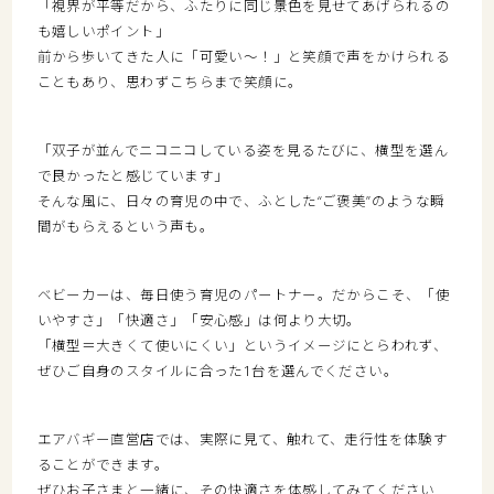
「視界が平等だから、ふたりに同じ景色を見せてあげられるの
も嬉しいポイント」
前から歩いてきた人に「可愛い〜！」と笑顔で声をかけられる
こともあり、思わずこちらまで笑顔に。
「双子が並んでニコニコしている姿を見るたびに、横型を選ん
で良かったと感じています」
そんな風に、日々の育児の中で、ふとした“ご褒美”のような瞬
間がもらえるという声も。
ベビーカーは、毎日使う育児のパートナー。だからこそ、「使
いやすさ」「快適さ」「安心感」は何より大切。
「横型＝大きくて使いにくい」というイメージにとらわれず、
ぜひご自身のスタイルに合った1台を選んでください。
エアバギー直営店では、実際に見て、触れて、走行性を体験す
ることができます。
ぜひお子さまと一緒に、その快適さを体感してみてください