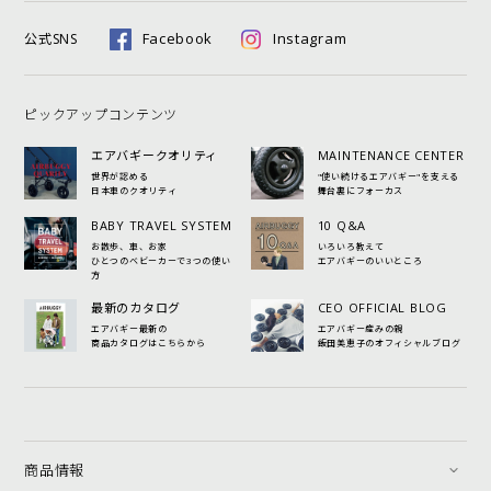
Facebook
Instagram
公式SNS
ピックアップコンテンツ
エアバギークオリティ
MAINTENANCE CENTER
世界が認める
"使い続けるエアバギー"を支える
日本車のクオリティ
舞台裏にフォーカス
BABY TRAVEL SYSTEM
10 Q&A
お散歩、車、お家
いろいろ教えて
ひとつのベビーカーで3つの使い
エアバギーのいいところ
方
最新のカタログ
CEO OFFICIAL BLOG
エアバギー最新の
エアバギー産みの親
商品カタログはこちらから
飯田美恵子のオフィシャルブログ
商品情報