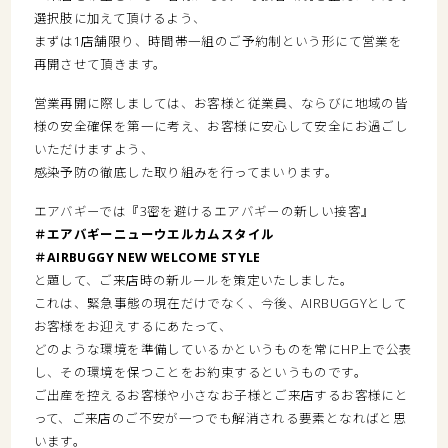
選択肢に加えて頂けるよう、
まずは1店舗限り、時間帯一組のご予約制という形にて営業を
再開させて頂きます。
営業再開に際しましては、お客様と従業員、ならびに地域の皆
様の安全確保を第一に考え、お客様に安心して安全にお過ごし
いただけますよう、
感染予防の徹底した取り組みを行ってまいります。
エアバギーでは『3密を避けるエアバギーの新しい接客』
＃エアバギーニューウエルカムスタイル
＃AIRBUGGY NEW WELCOME STYLE
と題して、ご来店時の新ルールを策定いたしました。
これは、緊急事態の現在だけでなく、今後、AIRBUGGYとして
お客様をお迎えするにあたって、
どのような環境を準備しているかというものを常にHP上で公表
し、その環境を保つことをお約束するというものです。
ご出産を控えるお客様や小さなお子様とご来店するお客様にと
って、ご来店のご不安が一つでも解消される要素となればと思
います。