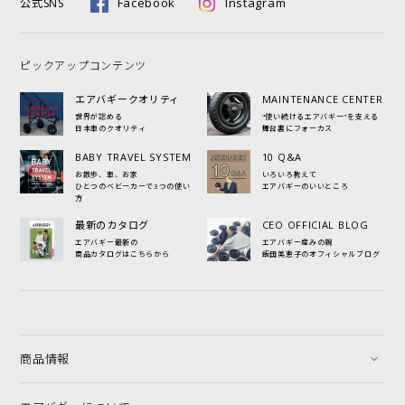
Facebook
Instagram
公式SNS
ピックアップコンテンツ
エアバギークオリティ
MAINTENANCE CENTER
世界が認める
"使い続けるエアバギー"を支える
日本車のクオリティ
舞台裏にフォーカス
BABY TRAVEL SYSTEM
10 Q&A
お散歩、車、お家
いろいろ教えて
ひとつのベビーカーで3つの使い
エアバギーのいいところ
方
最新のカタログ
CEO OFFICIAL BLOG
エアバギー最新の
エアバギー産みの親
商品カタログはこちらから
飯田美恵子のオフィシャルブログ
商品情報