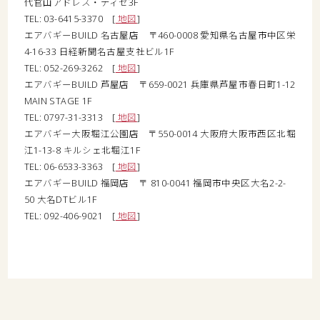
代官山アドレス・ディセ3F
TEL: 03-6415-3370 [
地図
]
エアバギーBUILD 名古屋店 〒460-0008 愛知県名古屋市中区栄
4-16-33 日経新聞名古屋支社ビル1F
TEL: 052-269-3262 [
地図
]
エアバギーBUILD 芦屋店 〒659-0021 兵庫県芦屋市春日町1-12
MAIN STAGE 1F
TEL: 0797-31-3313 [
地図
]
エアバギー大阪堀江公園店 〒550-0014 大阪府大阪市西区北堀
江1-13-8 キルシェ北堀江1F
TEL: 06-6533-3363 [
地図
]
エアバギーBUILD 福岡店 〒 810-0041 福岡市中央区大名2-2-
50 大名DTビル1F
TEL: 092-406-9021 [
地図
]