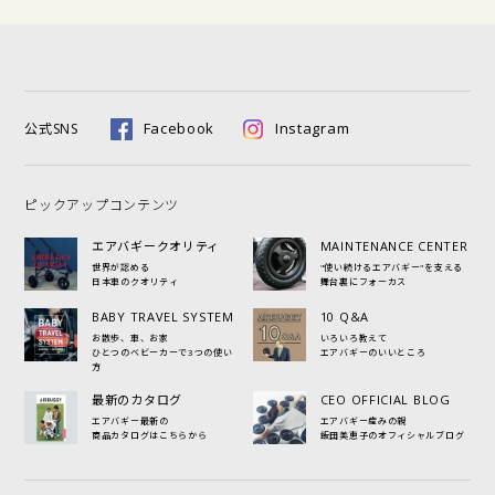
Facebook
Instagram
公式SNS
ピックアップコンテンツ
エアバギークオリティ
MAINTENANCE CENTER
世界が認める
"使い続けるエアバギー"を支える
日本車のクオリティ
舞台裏にフォーカス
BABY TRAVEL SYSTEM
10 Q&A
お散歩、車、お家
いろいろ教えて
ひとつのベビーカーで3つの使い
エアバギーのいいところ
方
最新のカタログ
CEO OFFICIAL BLOG
エアバギー最新の
エアバギー産みの親
商品カタログはこちらから
飯田美恵子のオフィシャルブログ