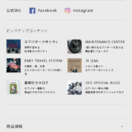
Facebook
Instagram
公式SNS
ピックアップコンテンツ
エアバギークオリティ
MAINTENANCE CENTER
世界が認める
"使い続けるエアバギー"を支える
日本車のクオリティ
舞台裏にフォーカス
BABY TRAVEL SYSTEM
10 Q&A
お散歩、車、お家
いろいろ教えて
ひとつのベビーカーで3つの使い
エアバギーのいいところ
方
最新のカタログ
CEO OFFICIAL BLOG
エアバギー最新の
エアバギー産みの親
商品カタログはこちらから
飯田美恵子のオフィシャルブログ
商品情報