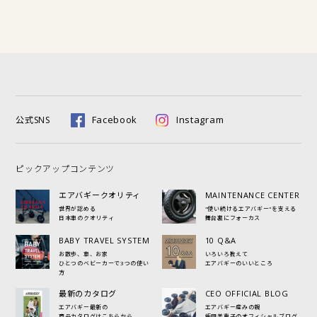
Facebook
Instagram
公式SNS
ピックアップコンテンツ
エアバギークオリティ
MAINTENANCE CENTER
世界が認める
"使い続けるエアバギー"を支える
日本車のクオリティ
舞台裏にフォーカス
BABY TRAVEL SYSTEM
10 Q&A
お散歩、車、お家
いろいろ教えて
ひとつのベビーカーで3つの使い
エアバギーのいいところ
方
最新のカタログ
CEO OFFICIAL BLOG
エアバギー最新の
エアバギー産みの親
商品カタログはこちらから
飯田美恵子のオフィシャルブログ