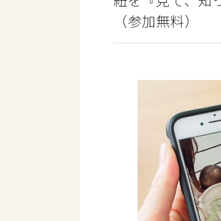
紐を『見て、知
（参加無料）