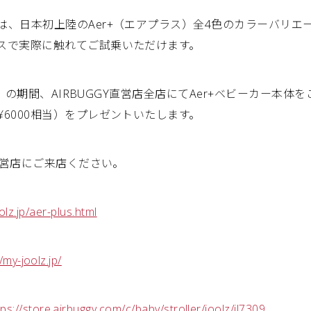
は、日本初上陸のAer+（エアプラス）全4色のカラーバリエ
スで実際に触れてご試乗いただけます。
（月）の期間、AIRBUGGY直営店全店にてAer+ベビーカー本
6000相当）をプレゼントいたします。
Y直営店にご来店ください。
olz.jp/aer-plus.html
/my-joolz.jp/
tps://store.airbuggy.com/c/baby/stroller/joolz/jl7309