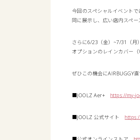
今回のスペシャルイベントで
同に展示し、広い店内スペー
さらに6/23（金）~7/31
オプションのレインカバー（¥
ぜひこの機会にAIRBUGG
■JOOLZ Aer+
https://my-jo
■JOOLZ 公式サイト
https:/
■公式オンラインストア
ht