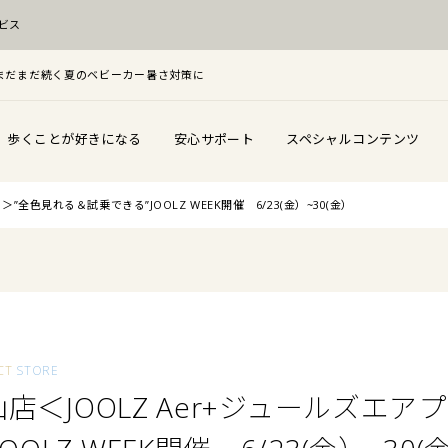
ビス
F！まだまだ続く夏のベビーカー暑さ対策に
歩くことが好きになる
安心サポート
スペシャルコンテンツ
＞”全色見れる＆試乗できる”JOOLZ WEEK開催 6/23(金）~30(金）
CT
STORE
官山店＜JOOLZ Aer+ジュールズエ