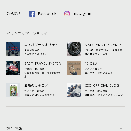
Facebook
Instagram
公式SNS
ピックアップコンテンツ
エアバギークオリティ
MAINTENANCE CENTER
世界が認める
"使い続けるエアバギー"を支える
日本車のクオリティ
舞台裏にフォーカス
BABY TRAVEL SYSTEM
10 Q&A
お散歩、車、お家
いろいろ教えて
ひとつのベビーカーで3つの使い
エアバギーのいいところ
方
最新のカタログ
CEO OFFICIAL BLOG
エアバギー最新の
エアバギー産みの親
商品カタログはこちらから
飯田美恵子のオフィシャルブログ
商品情報