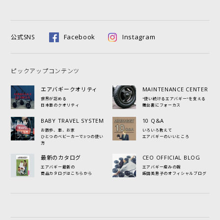
Facebook
Instagram
公式SNS
ピックアップコンテンツ
エアバギークオリティ
MAINTENANCE CENTER
世界が認める
"使い続けるエアバギー"を支える
日本車のクオリティ
舞台裏にフォーカス
BABY TRAVEL SYSTEM
10 Q&A
お散歩、車、お家
いろいろ教えて
ひとつのベビーカーで3つの使い
エアバギーのいいところ
方
最新のカタログ
CEO OFFICIAL BLOG
エアバギー最新の
エアバギー産みの親
商品カタログはこちらから
飯田美恵子のオフィシャルブログ