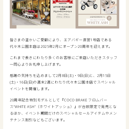
皆さまの温かいご愛顧により、エアバギー直営1号店である
代々木公園本店は2025年2月にオープン20周年を迎えます。
これまで長きにわたり多くのお客様にご来店いただきスタッフ
一同心よりお礼申し上げます。
感謝の気持ちを込めまして2月8日(土)・9日(日)と、2月15日
(土)・16日(日)の週末2週にわたり代々木公園本店でスペシャル
イベントを開催します。
20周年記念特別モデルとして『COCO BRAKE フロムバー
ス“WHITE ASH”（ホワイトアッシュ）』が台数限定で発売とな
るほか、イベント期間だけのスペシャルセールアイテムやメン
テナンス割引などもございます。