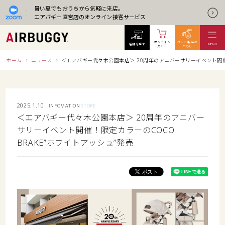
暑い夏でもおうちから気軽に来店。
エアバギー直営店のオンライン接客サービス
オンライン
ペット製品は
店舗を探す
MENU
ストア
こちら
ホーム
ニュース
＜エアバギー代々木公園本店＞ 20周年のアニバーサリーイベント開催！
2025.1.10
INFOMATION
STORE
＜エアバギー代々木公園本店＞ 20周年のアニバー
サリーイベント開催！限定カラーのCOCO
BRAKE”ホワイトアッシュ”発売