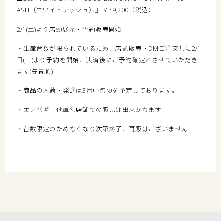
ASH（ホワイトアッシュ）』￥79,200（税込）
2/1(土)より店頭展示・予約販売開始
・生産台数が限られているため、店頭販売・DMご注文共に2/1
日(土)より予約を開始、決済後にご予約確定とさせていただき
ます(先着順)
・商品の入荷・発送は3月中旬頃を予定しております。
・エアバギー他直営店舗での販売は出来かねます
・台数限定のためなくなり次第終了、再販はございません