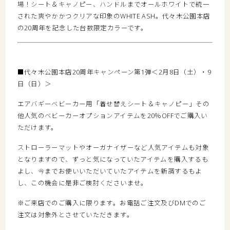
場！シート＆キャノピー、ハンドルまでオールホワイトで統一
された爽やかかつクリアな印象のWHITE ASH。代々木公園本店
の20周年を記念した台数限定カラーです。
■代々木公園本店20周年キャンペーン第1弾＜2月8日（土）・9
日（日）＞
エアバギーベビーカー用「着せ替えシート＆キャノピー」その
他人気のベビーカーオプションアイテムを20％OFFでご購入い
ただけます。
ストローラーマットやオーガナイザーなど人気アイテムも対象
となりますので、ずっと気になっていたアイテムを購入するも
よし、今までお使いいただいていたアイテムを新調するもよ
し、この機会に是非ご検討くださいませ。
※ご来店でのご購入に限ります。お電話ご注文及びDMでのご
注文は対象外とさせていただきます。