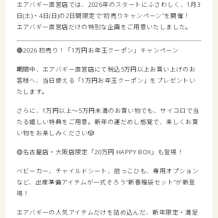
エアバギー直営店では、2026年のスタートにふさわしく、1月3
日(土)・4日(日)の2日間限定で“初売りキャンペーン”を開催！
エアバギー直営店だけの特別な企画をご用意いたしました。
🔴2026 初売り！「1万円お年玉クーポン」キャンペーン
期間中、エアバギー直営店にて税込5万円以上お買い上げのお
客様へ、当日使える「1万円お年玉クーポン」をプレゼントい
たします。
さらに、1万円以上～5万円未満のお買い物でも、サイコロで当
たる嬉しい特典をご用意。新年の運だめし感覚で、楽しくお買
い物をお楽しみください🎲
🟡名古屋店・大阪店限定「20万円 HAPPY BOX」も登場！
ベビーカー、チャイルドシート、抱っこひも、専用オプション
など、出産準備アイテムが一式そろう“新春福袋セット”が新登
場！
エアバギーの人気アイテムだけを詰め込んだ、新年限定・満足