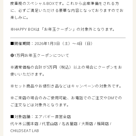
度重視のスペシャルBOXです。これから出産準備をされる方
に、必ずご満足いただける豪華な内容となっておりますのでお
楽しみに。
※HAPPY BOXは「お年玉クーポン」の対象外となります。
■開催期間：2026年1月3日（土）～4日（日）
🔴1万円お年玉クーポンについて
※通常価格の合計が5万円（税込）以上の場合にクーポンをお
使いいただけます。
※セット商品やお値引き品などはキャンペーンの対象外です。
※ご来店の場合のみご使用可能、お電話でのご注文やDMでの
ご注文などは対象外となります。
■対象店舗：エアバギー直営全店
代々木公園本店 / 代官山店 / 名古屋店 / 大阪店 / 福岡店 /
CHILDSEAT LAB