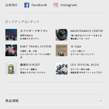
Facebook
Instagram
公式SNS
ピックアップコンテンツ
エアバギークオリティ
MAINTENANCE CENTER
世界が認める
"使い続けるエアバギー"を支える
日本車のクオリティ
舞台裏にフォーカス
BABY TRAVEL SYSTEM
10 Q&A
お散歩、車、お家
いろいろ教えて
ひとつのベビーカーで3つの使い
エアバギーのいいところ
方
最新のカタログ
CEO OFFICIAL BLOG
エアバギー最新の
エアバギー産みの親
商品カタログはこちらから
飯田美恵子のオフィシャルブログ
商品情報