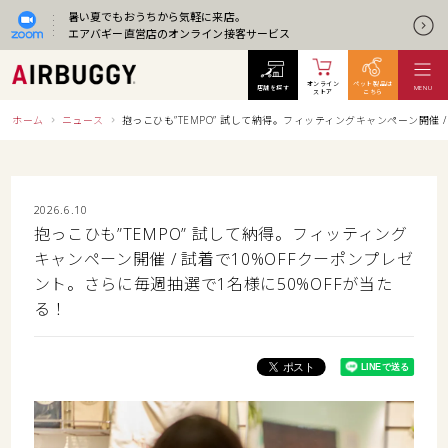
暑い夏でもおうちから気軽に来店。
エアバギー直営店のオンライン接客サービス
オンライン
ペット製品は
店舗を探す
MENU
ストア
こちら
ホーム
ニュース
抱っこひも”TEMPO” 試して納得。フィッティングキャンペーン開催 
2026.6.10
抱っこひも”TEMPO” 試して納得。フィッティング
キャンペーン開催 / 試着で10%OFFクーポンプレゼ
ント。さらに毎週抽選で1名様に50%OFFが当た
る！