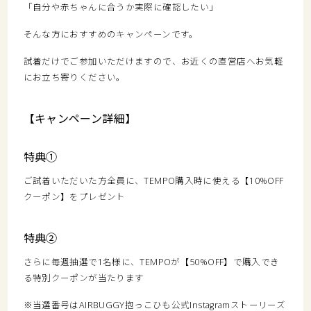
「自分や赤ちゃんに合うか実際に確認したい」
そんな方におすすめのキャンペーンです。
試着だけでご参加いただけますので、お近くの直営店へお気軽
にお立ち寄りください。
【キャンペーン詳細】
特典①
ご試着いただいた方全員に、TEMPO購入時に使える【10%OFF
クーポン】をプレゼント
特典②
さらに毎週抽選で1名様に、TEMPOが【50%OFF】で購入でき
る特別クーポンが当たります
※当選番号はAIRBUGGY抱っこひも公式Instagramストーリーズ