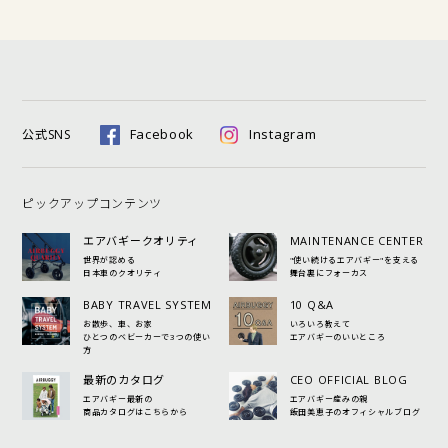
Facebook
Instagram
公式SNS
ピックアップコンテンツ
エアバギークオリティ
MAINTENANCE CENTER
世界が認める
"使い続けるエアバギー"を支える
日本車のクオリティ
舞台裏にフォーカス
BABY TRAVEL SYSTEM
10 Q&A
お散歩、車、お家
いろいろ教えて
ひとつのベビーカーで3つの使い
エアバギーのいいところ
方
最新のカタログ
CEO OFFICIAL BLOG
エアバギー最新の
エアバギー産みの親
商品カタログはこちらから
飯田美恵子のオフィシャルブログ