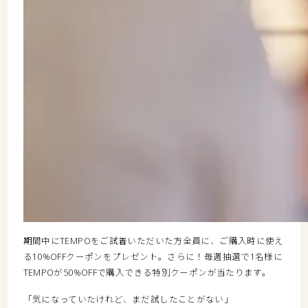
期間中にTEMPOを
ご試着いただいた方全員
に、ご購入時に使え
る
10%OFFクーポン
をプレゼント。さらに！
毎週抽選で1名様に
TEMPOが50%OFFで購入できる特別クーポン
が当たります。
「気になっていたけれど、まだ試したことがない」