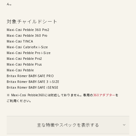
ん。
対象チャイルドシート
Maxi-Cosi Pebble 360 Pro2
Maxi-Cosi Pebble 360 Pro
Maxi-Cosi TINCA
Maxi-Cosi Cabriofix i-Size
Maxi-Cosi Pebble Pro i-Size
Maxi-Cosi Pebble Pro2
Maxi-Cosi Pebble Plus
Maxi-Cosi Pebble
Britax Römer BABY-SAFE PRO
Britax Römer BABY-SAFE 3 i-SIZE
Britax Römer BABY-SAFE iSENSE
※ Maxi-Cosi Pebble360には対応しておりません。専用の
360アダプター
を
ご利用ください。
主な特徴やスペックを表示する