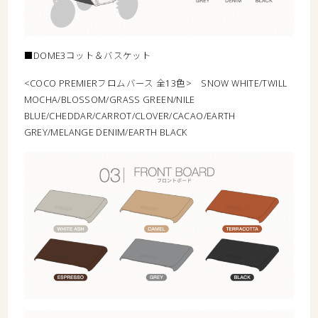
■DOME3コット＆バスケット
<COCO PREMIERフロムバース 全13色> SNOW WHITE/TWILL
MOCHA/BLOSSOM/GRASS GREEN/NILE
BLUE/CHEDDAR/CARROT/CLOVER/CACAO/EARTH
GREY/MELANGE DENIM/EARTH BLACK