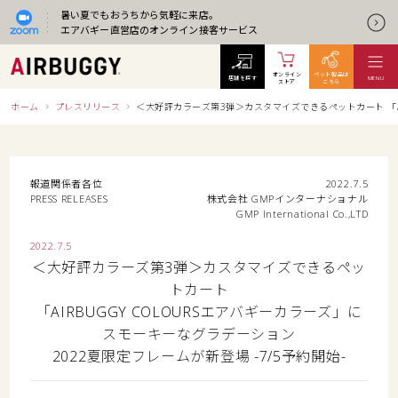
暑い夏でもおうちから気軽に来店。
エアバギー直営店のオンライン接客サービス
オンライン
ペット製品は
店舗を探す
MENU
ストア
こちら
ホーム
プレスリリース
＜大好評カラーズ第3弾＞カスタマイズできるペットカート 「AIR
報道関係者各位
2022.7.5
PRESS RELEASES
株式会社 GMPインターナショナル
GMP International Co.,LTD
2022.7.5
＜大好評カラーズ第3弾＞カスタマイズできるペッ
トカート
「AIRBUGGY COLOURSエアバギーカラーズ」に
スモーキーなグラデーション
2022夏限定フレームが新登場 -7/5予約開始-