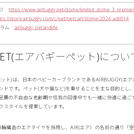
ージ
https://www.airbuggy.pet/dome/limited_dome_3_premier
tps://store.airbuggy.com/c/pet/petcart/dome/2024-adli014
タグラム
airbuggy_petandlife
GY PET(エアバギーペット)につい
ギーペット)は、日本のベビーカーブランドであるAIRBUGGY(エ
ンドです。ペット(犬や猫など)を乗せることを主な目的とし
足腰の不自由な老齢期や怪我の回復中でも一緒に快適に過ご
フスタイルを提案しています。
3輪構造のエアタイヤを採用し、AIR(エア）の名前の通り「