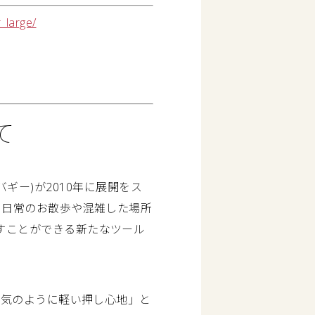
_large/
て
アバギー)が2010年に展開をス
、日常のお散歩や混雑した場所
すことができる新たなツール
空気のように軽い押し心地」と