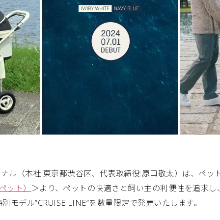
ョナル（本社:東京都渋谷区、代表取締役:原口敬太）は、ペッ
ーペット）
＞より、ペットの快適さと飼い主の利便性を追求し
別モデル”CRUISE LINE”を数量限定で発売いたします。