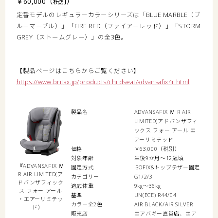
￥60,000（税別）
定番モデルのレギュラーカラーシリーズは「BLUE MARBLE（ブ
ルーマーブル）」「FIRE RED（ファイアーレッド）」「STORM
GREY（ストームグレー）」の全3色。
【製品ページはこちらからご覧ください】
https://www.britax.jp/products/childseat/advansafix4r.html
製品名
ADVANSAFIX Ⅳ R AIR
LIMITED(アドバンザフィ
ックス フォー アール エ
アーリミテッド
価格
￥63,000（税別）
対象年齢
生後9か月～12歳頃
『ADVANSAFIX Ⅳ
固定方式
ISOFIX&トップテザー固定
R AIR LIMITED(ア
カテゴリー
G1/2/3
ドバンザフィック
適応体重
9㎏～36㎏
ス フォー アール
基準
UN(ECE) R44/04
・エアーリミテッ
カラー全2色
AIR BLACK/AIR SILVER
ド）
販売店
エアバギー直営店、エア