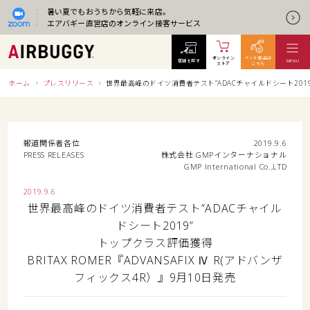
暑い夏でもおうちから気軽に来店。
エアバギー直営店のオンライン接客サービス
オンライン
ペット製品は
店舗を探す
MENU
ストア
こちら
ホーム
プレスリリース
世界最高峰のドイツ消費者テスト”ADACチャイルドシート2019” ト
報道関係者各位
2019.9.6
PRESS RELEASES
株式会社 GMPインターナショナル
GMP International Co.,LTD
2019.9.6
世界最高峰のドイツ消費者テスト”ADACチャイル
ドシート2019”
トップクラス評価獲得
BRITAX ROMER『ADVANSAFIX Ⅳ R(アドバンザ
フィックス4R）』9月10日発売