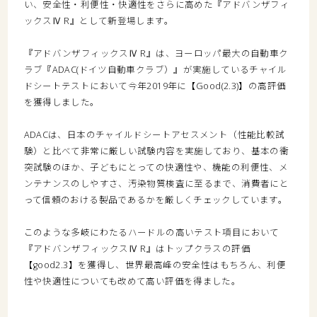
い、安全性・利便性・快適性をさらに高めた『アドバンザフィ
ックスⅣ R』として新登場します。
『アドバンザフィックスⅣ R』は、ヨーロッパ最大の自動車ク
ラブ『ADAC(ドイツ自動車クラブ）』が実施しているチャイル
ドシートテストにおいて今年2019年に【Good(2.3)】の高評価
を獲得しました。
ADACは、日本のチャイルドシートアセスメント（性能比較試
験）と比べて非常に厳しい試験内容を実施しており、基本の衝
突試験のほか、子どもにとっての快適性や、機能の利便性、メ
ンテナンスのしやすさ、汚染物質検査に至るまで、消費者にと
って信頼のおける製品であるかを厳しくチェックしています。
このような多岐にわたるハードルの高いテスト項目において
『アドバンザフィックスⅣ R』はトップクラスの評価
【good2.3】を獲得し、世界最高峰の安全性はもちろん、利便
性や快適性についても改めて高い評価を得ました。