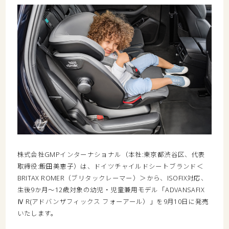
株式会社GMPインターナショナル（本社:東京都渋谷区、代表
取締役:飯田美恵子）は、ドイツチャイルドシートブランド＜
BRITAX ROMER（ブリタックレーマー）＞から、ISOFIX対応、
生後9か月～12歳対象の幼児・児童兼用モデル「ADVANSAFIX
Ⅳ R(アドバンザフィックス フォーアール）」を9月10日に発売
いたします。