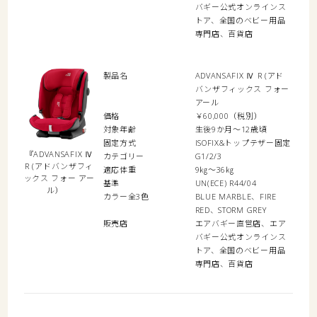
バギー公式オンラインス
トア、全国のベビー用品
専門店、百貨店
製品名
ADVANSAFIX Ⅳ R (アド
バンザフィックス フォー
アール
価格
￥60,000（税別）
対象年齢
生後9か月～12歳頃
固定方式
ISOFIX&トップテザー固定
『ADVANSAFIX Ⅳ
カテゴリー
G1/2/3
R (アドバンザフィ
適応体重
9㎏～36㎏
ックス フォー アー
基準
UN(ECE) R44/04
ル）
カラー全3色
BLUE MARBLE、FIRE
RED、STORM GREY
販売店
エアバギー直営店、エア
バギー公式オンラインス
トア、全国のベビー用品
専門店、百貨店