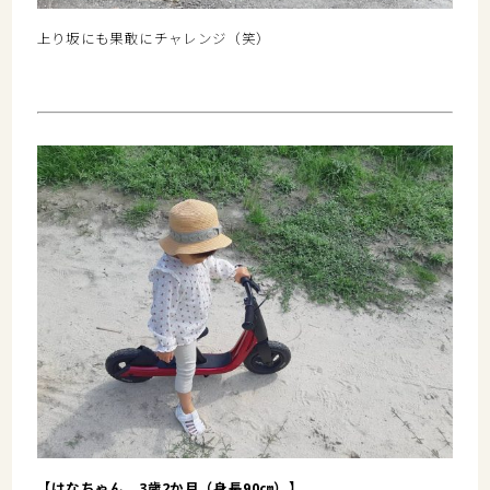
上り坂にも果敢にチャレンジ（笑）
【はなちゃん 3歳2か月（身長90㎝）】