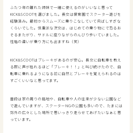
ふたつ年の離れた姉妹で一緒に使えるのがいいなと思って
KICK&SCOOTを選びました。長女は保育園でスクーター遊びを
経験済み。最初からスムーズに乗りこなしていて飛ばしすぎな
くらいでした。慎重派な次女は、はじめての乗り物にで恐るお
そるまたがり、サドルに座りながらのんびり歩いていました。
性格の違いが乗り方にも出ますね（笑）
KICK&SCOOTはブレーキがあるのが安心。長女に自転車を教え
る際に声が枯れるほど「ブレーキ！！」と叫び続けたので、自
転車に乗れるようになる前に自然とブレーキを覚えられるのは
すごくいいなと思ってます。
普段は家の周りの路地や、自転車や人の往来が少ない公園など
で遊んでいますが、スクーターNGの公園も多いので、たまには
郊外の広々とした場所で思いっきり走らせてあげたいなぁと思
っています。