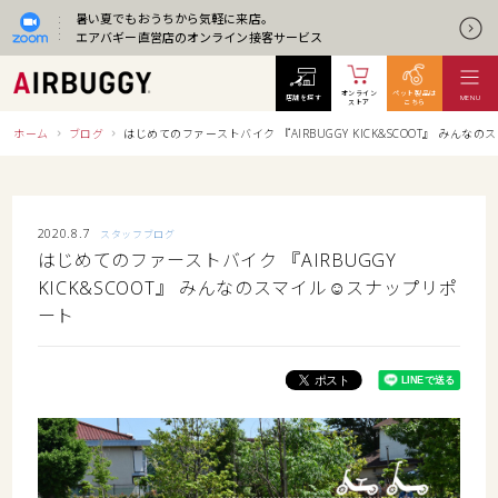
暑い夏でもおうちから気軽に来店。
エアバギー直営店のオンライン接客サービス
オンライン
ペット製品は
店舗を探す
MENU
ストア
こちら
ホーム
ブログ
はじめてのファーストバイク 『AIRBUGGY KICK&SCOOT』 みん
2020.8.7
スタッフブログ
はじめてのファーストバイク 『AIRBUGGY
KICK&SCOOT』 みんなのスマイル☺スナップリポ
ート