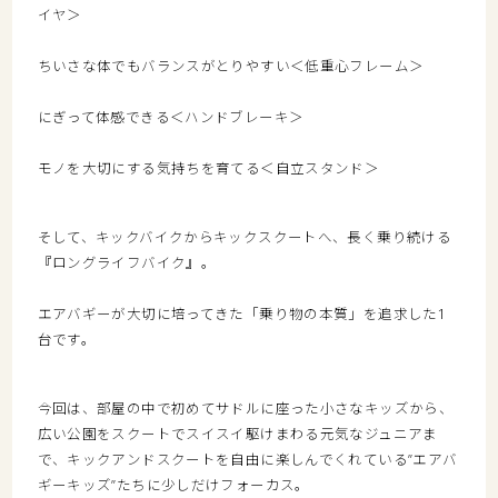
イヤ＞
ちいさな体でもバランスがとりやすい＜低重心フレーム＞
にぎって体感できる＜ハンドブレーキ＞
モノを大切にする気持ちを育てる＜自立スタンド＞
そして、キックバイクからキックスクートへ、長く乗り続ける
『ロングライフバイク』。
エアバギーが大切に培ってきた「乗り物の本質」を追求した1
台です。
今回は、部屋の中で初めてサドルに座った小さなキッズから、
広い公園をスクートでスイスイ駆けまわる元気なジュニアま
で、キックアンドスクートを自由に楽しんでくれている”エアバ
ギーキッズ”たちに少しだけフォーカス。