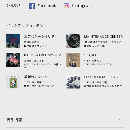
Facebook
Instagram
公式SNS
ピックアップコンテンツ
エアバギークオリティ
MAINTENANCE CENTER
世界が認める
"使い続けるエアバギー"を支える
日本車のクオリティ
舞台裏にフォーカス
BABY TRAVEL SYSTEM
10 Q&A
お散歩、車、お家
いろいろ教えて
ひとつのベビーカーで3つの使い
エアバギーのいいところ
方
最新のカタログ
CEO OFFICIAL BLOG
エアバギー最新の
エアバギー産みの親
商品カタログはこちらから
飯田美恵子のオフィシャルブログ
商品情報