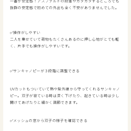
一番が安定感！アスファルト
の段差やガタガタするところでも
抜群の安定感で初めての外出も全く不安がありませんでした。
✅操作がしやすい
二人を乗せていて荷物もたくさんあるのに押し心地がとても軽
く、片手でも操作がしやすいです。
✅
サンキャノピーが３段階に調整できる
UVカットもついていて熱や紫外線から守ってくれるサンキャノ
ピー。双子が寝ている時は深く下げたり、起きている時は少し
開けてあげたりと細かく調節できます。
✅メッシュの窓から双子の様子を確認できる