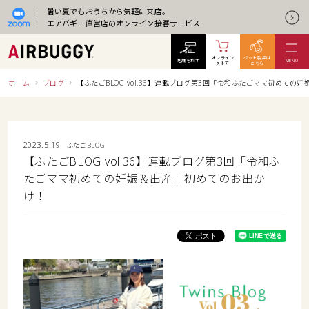
暑い夏でもおうちから気軽に来店。
エアバギー直営店のオンライン接客サービス
オンライン
ペット製品は
店舗を探す
MENU
ストア
こちら
ホーム
ブログ
【ふたごBLOG vol.36】連載ブログ第3回「令和ふたごママ初めての
2023.5.19
ふたごBLOG
【ふたごBLOG vol.36】連載ブログ第3回「令和ふ
たごママ初めての妊娠＆出産」初めてのお出か
け！