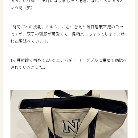
あっという間に
1
ヶ月になりました！
記憶がないくらいあっと
いう間（笑）
3
時間ごとの授乳、ミル
ク、
おむつ替えと毎日睡眠不足の日々
ですが、
双子の寝顔が可愛くて、
腱鞘炎にもなってしまっ
たけ
れど頑張れ
ています。
1
ヶ月検診で初めて
2
人をエアバギー
ココダブルに乗せて病院へ
連れていきました。