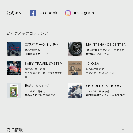
Facebook
Instagram
公式SNS
ピックアップコンテンツ
エアバギークオリティ
MAINTENANCE CENTER
世界が認める
"使い続けるエアバギー"を支える
日本車のクオリティ
舞台裏にフォーカス
BABY TRAVEL SYSTEM
10 Q&A
お散歩、車、お家
いろいろ教えて
ひとつのベビーカーで3つの使い
エアバギーのいいところ
方
最新のカタログ
CEO OFFICIAL BLOG
エアバギー最新の
エアバギー産みの親
商品カタログはこちらから
飯田美恵子のオフィシャルブログ
商品情報