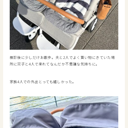
検診後に少しだけお散歩。
夫と
2
人でよく買い物にきていた場
所に双子と
4
人で来れてなんだか不
思議な気持ちに。
家族
4
人での外出とっても嬉しかった。