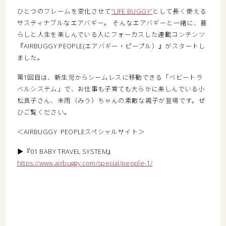
ひとつのフレームを変化させて
“LIFE BUGGY”
として長く使える
サスティナブルなエアバギー。 そんなエアバギーと一緒に、暮
らしと人生を楽しんでいる人にフォーカスした連載コンテンツ
『AIRBUGGY PEOPLE(エアバギー・ピープル）』がスタートし
ました。
第1回目は、新生児からシームレスに移動できる「ベビートラ
ベルシステム」で、お仕事も子育ても大らかに楽しんでいる小
松真子さん、未雨（みう）ちゃんの素敵な親子が登場です。ぜ
ひご覧ください。
＜AIRBUGGY PEOPLEスペシャルサイト＞
▶『01 BABY TRAVEL SYSTEM』
https://www.airbuggy.com/special/people-1/