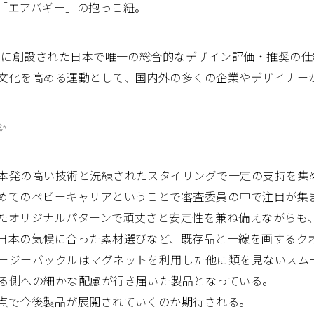
「エアバギー」の抱っこ紐。
7年に創設された日本で唯一の総合的なデザイン評価・推奨の仕
文化を高める運動として、国内外の多くの企業やデザイナー
✨
本発の高い技術と洗練されたスタイリングで一定の支持を集
めてのベビーキャリアということで審査委員の中で注目が集
たオリジナルパターンで頑丈さと安定性を兼ね備えながらも
日本の気候に合った素材選びなど、既存品と一線を画するク
ージーバックルはマグネットを利用した他に類を見ないスム
る側への細かな配慮が行き届いた製品となっている。
点で今後製品が展開されていくのか期待される。