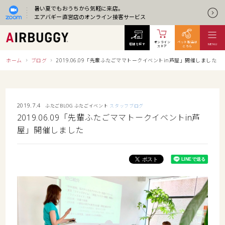
暑い夏でもおうちから気軽に来店。
エアバギー直営店のオンライン接客サービス
オンライン
ペット製品は
店舗を探す
MENU
ストア
こちら
ホーム
ブログ
2019.06.09「先輩ふたごママトークイベントin芦屋」開催しました
2019.7.4
ふたごBLOG
ふたごイベント
スタッフブログ
2019.06.09「先輩ふたごママトークイベントin芦
屋」開催しました