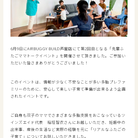
6月9日にAIRBUGGY BUILD芦屋店にて第2回目となる「先輩ふ
たごママトークイベント」を開催させて頂きました。ご参加い
ただいた皆さまありがとうございました！
このイベントは、情報が少なく不安なことが多い多胎プレファ
ミリーのために、安心して楽しい子育て準備が出来るよう企画
されたイベントです。
ご自身も双子のママでさまざまな多胎支援をおこなっているツ
インズエイド代表 稲垣智衣さんにお越しいただき、妊娠中の
出来事、産後の生活など実際の経験を元に「リアルなふたごの
子育て」についてお話しいただきました。