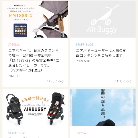
SPECIAL
STAFF BLOG
エアバギーは、日本のブランド
エアバギーユーザーに人気の動
で唯一、欧州統一安全規格
画コンテンツをご紹介します
「EN1888-2」の新安全基準*に
2019.6.10
適合したベビーカーです。
（*2018年12月改定）
2020.3.5
くわしくみる
くわしくみる
STAFF BLOG
SPECIAL