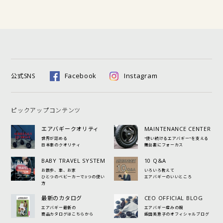
Facebook
Instagram
公式SNS
ピックアップコンテンツ
エアバギークオリティ
MAINTENANCE CENTER
世界が認める
"使い続けるエアバギー"を支える
日本車のクオリティ
舞台裏にフォーカス
BABY TRAVEL SYSTEM
10 Q&A
お散歩、車、お家
いろいろ教えて
ひとつのベビーカーで3つの使い
エアバギーのいいところ
方
最新のカタログ
CEO OFFICIAL BLOG
エアバギー最新の
エアバギー産みの親
商品カタログはこちらから
飯田美恵子のオフィシャルブログ