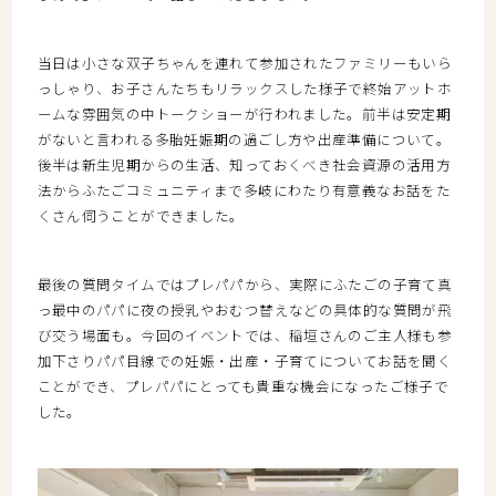
当日は小さな双子ちゃんを連れて参加されたファミリーもいら
っしゃり、お子さんたちもリラックスした様子で終始アットホ
ームな雰囲気の中トークショーが行われました。前半は安定期
がないと言われる多胎妊娠期の過ごし方や出産準備について。
後半は新生児期からの生活、知っておくべき社会資源の活用方
法からふたごコミュニティまで多岐にわたり有意義なお話をた
くさん伺うことができました。
最後の質問タイムではプレパパから、実際にふたごの子育て真
っ最中のパパに夜の授乳やおむつ替えなどの具体的な質問が飛
び交う場面も。今回のイベントでは、稲垣さんのご主人様も参
加下さりパパ目線での妊娠・出産・子育てについてお話を聞く
ことができ、プレパパにとっても貴重な機会になったご様子で
した。