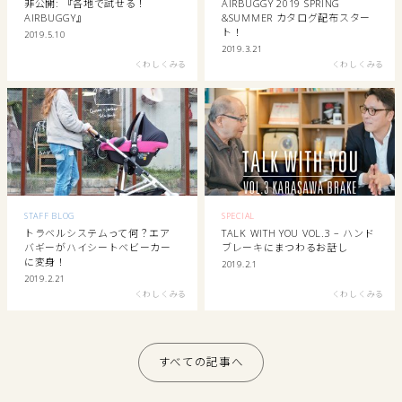
非公開: 『各地で試せる！
AIRBUGGY 2019 SPRING
AIRBUGGY』
&SUMMER カタログ配布スター
ト！
2019.5.10
2019.3.21
くわしくみる
くわしくみる
STAFF BLOG
SPECIAL
トラベルシステムって何？エア
TALK WITH YOU VOL.3 – ハンド
バギーがハイシートベビーカー
ブレーキにまつわるお話し
に変身！
2019.2.1
2019.2.21
くわしくみる
くわしくみる
すべての記事へ