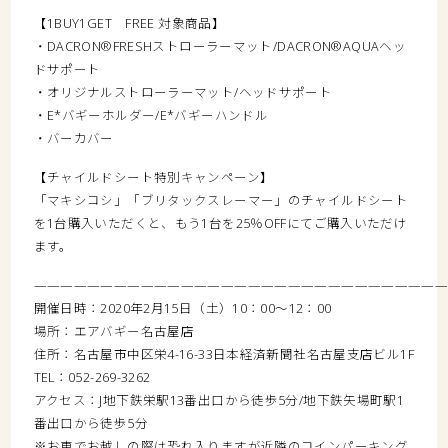
【1BUY1GET FREE 対象商品】
・DACRON®FRESHストローラーマット/DACRON®AQUAヘッ
ドサポート
・オリジナルストローラーマット/ヘッドサポート
・E*バギーホルダー/E*バギーハンドル
・バーカバー
【チャイルドシート特別キャンペーン】
「マキシコシ」「ブリタックスレーマー」のチャイルドシート
を1台購入いただくと、もう1台を25％OFFにてご購入いただけ
ます。
———————————————————————————————
開催日時：2020年2月15日（土）10：00～12：00
場所：エアバギー名古屋店
住所：名古屋市中区栄4-16-33日本経済新聞社名古屋支店ビル1F
TEL：052-269-3262
アクセス：J地下鉄栄駅13番出口から徒歩5分/地下鉄矢場町駅1
番出口から徒歩5分
※お車でお越しの際は恐れ入りますが近隣のコインパーキング