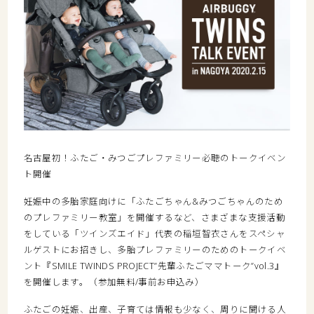
名古屋初！ふたご・みつごプレファミリー必聴のトークイベン
ト開催
妊娠中の多胎家庭向けに「ふたごちゃん&みつごちゃんのため
のプレファミリー教室」を開催するなど、さまざまな支援活動
をしている「ツインズエイド」代表の稲垣智衣さんをスペシャ
ルゲストにお招きし、多胎プレファミリーのためのトークイベ
ント『SMILE TWINDS PROJECT”先輩ふたごママトーク”vol.3』
を開催します。（参加無料/事前お申込み）
ふたごの妊娠、出産、子育ては情報も少なく、周りに聞ける人