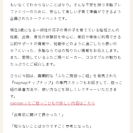
もいなくてわからないことばかり。そんな不安を持つ多胎プレ
ファミリーのために、安心して楽しい子育て準備ができるよう
企画されたトークイベントです。
現在3歳になる一卵性の双子の男の子を育てている稲垣さんの
妊娠、出産、育児の体験談を中心に、産前や産後に利用できる
公的サポートの情報や、妊娠中どのように過ごしたら良いの
か？といった、多胎ならではの知りたい情報をお伝えします。
また、愛用しているふたご用ベビーカー、ココダブルの魅力も
たっぷりとご紹介します。
さらに今回は、画期的な「ふたご用抱っこ紐」を発売された
『napnapナップナップ』の専門スタッフもお招きして、抱っこ
紐の装着方法や、使い方などを詳しくレクチャーいただきま
す。
napnapふたご抱っこひもの詳しい内容はこちら
「出産前に聞けて良かった！」
「知らないことばかりですごく参考になった」