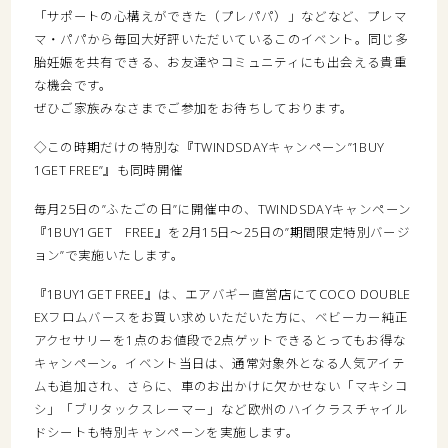
「サポートの心構えができた（プレパパ）」などなど、プレマ
マ・パパから毎回大好評いただいているこのイベント。同じ多
胎妊娠を共有できる、お友達やコミュニティにも出会える貴重
な機会です。
ぜひご家族みなさまでご参加をお待ちしております。
◇この時期だけの特別な『TWINDSDAYキャンペーン”1BUY
1GET FREE”』も同時開催
毎月25日の”ふたごの日”に開催中の、TWINDSDAYキャンペーン
『1BUY1GET FREE』を2月15日～25日の”期間限定特別バージ
ョン”で実施いたします。
『1BUY1GET FREE』は、エアバギー直営店にてCOCO DOUBLE
EXフロムバースをお買い求めいただいた方に、ベビーカー純正
アクセサリーを1点のお値段で2点ゲットできるとってもお得な
キャンペーン。イベント当日は、通常対象外となる人気アイテ
ムも追加され、さらに、車のお出かけに欠かせない「マキシコ
シ」「ブリタックスレーマー」など欧州のハイクラスチャイル
ドシートも特別キャンペーンを実施します。