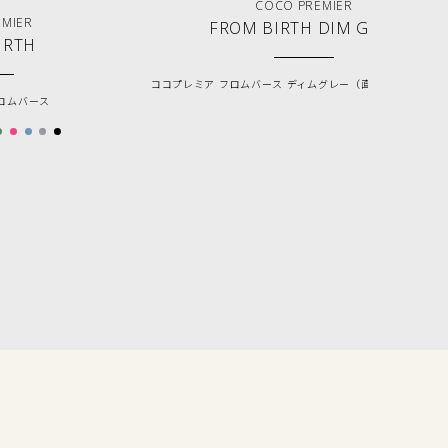
COCO PREMIER
EMIER
FROM BIRTH DIM GREY
IRTH
ココプレミア フロムバース ディムグレー（直営店限定カラー
ロムバース