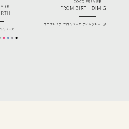
COCO PREMIER
EMIER
FROM BIRTH DIM GREY
IRTH
ココプレミア フロムバース ディムグレー（直営店限定カラー
ロムバース