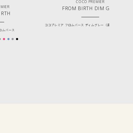
COCO PREMIER
EMIER
FROM BIRTH DIM GREY
IRTH
ココプレミア フロムバース ディムグレー（直営店限定カラー
ロムバース