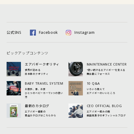
Facebook
Instagram
公式SNS
ピックアップコンテンツ
エアバギークオリティ
MAINTENANCE CENTER
世界が認める
"使い続けるエアバギー"を支える
日本車のクオリティ
舞台裏にフォーカス
BABY TRAVEL SYSTEM
10 Q&A
お散歩、車、お家
いろいろ教えて
ひとつのベビーカーで3つの使い
エアバギーのいいところ
方
最新のカタログ
CEO OFFICIAL BLOG
エアバギー最新の
エアバギー産みの親
商品カタログはこちらから
飯田美恵子のオフィシャルブログ