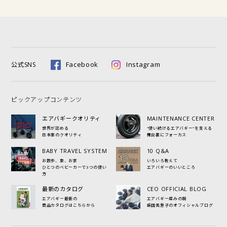
Facebook
Instagram
公式SNS
ピックアップコンテンツ
エアバギークオリティ
MAINTENANCE CENTER
世界が認める
"使い続けるエアバギー"を支える
日本車のクオリティ
舞台裏にフォーカス
BABY TRAVEL SYSTEM
10 Q&A
お散歩、車、お家
いろいろ教えて
ひとつのベビーカーで3つの使い
エアバギーのいいところ
方
最新のカタログ
CEO OFFICIAL BLOG
エアバギー最新の
エアバギー産みの親
商品カタログはこちらから
飯田美恵子のオフィシャルブログ