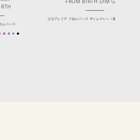
FROM BIRTH DIM GREY
IRTH
ココプレミア フロムバース ディムグレー（直営店限定カラー
ロムバース