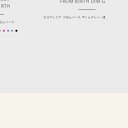
FROM BIRTH DIM GREY
IRTH
ココプレミア フロムバース ディムグレー（直営店限定カラー
ロムバース